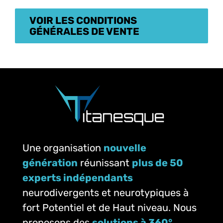
VOIR LES CONDITIONS
GÉNÉRALES DE VENTE
Une organisation
nouvelle
génération
réunissant
plus de 50
experts indépendants
neurodivergents et neurotypiques à
fort Potentiel et de Haut niveau. Nous
proposons des
solutions à 360°