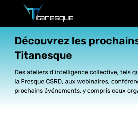
Passer
au
contenu
Découvrez les prochai
Titanesque
Des ateliers d’intelligence collective, tels 
la Fresque CSRD, aux webinaires, conféren
prochains événements, y compris ceux orga