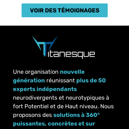
VOIR DES TÉMOIGNAGES
Une organisation
nouvelle
génération
réunissant
plus de 50
experts indépendants
neurodivergents et neurotypiques à
fort Potentiel et de Haut niveau. Nous
proposons des
solutions à 360°
puissantes, concrètes et sur