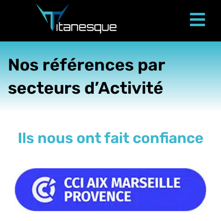
Passer
au
Tog
contenu
Nav
Nos références par
secteurs d’Activité
Ils nous ont fait confiance