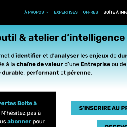
À PROPOS
EXPERTISES
OFFRES
BOÎTE À IM
util & atelier d’intelligenc
rmet d’
identifier
et d’
analyser
les
enjeux
de
dur
iés à la
chaîne de valeur
d’une
Entreprise
ou de
 durable
,
performant
et
pérenne
.
ertes Boite à
S’INSCRIRE AU 
. N’hésitez pas à
ous
abonner
pour
RECEVO