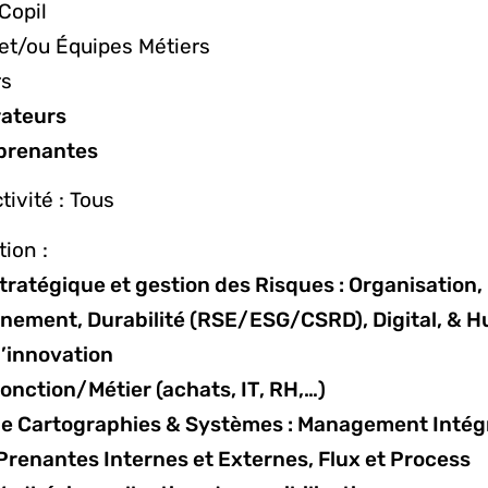
Copil
et/ou Équipes Métiers
rs
rateurs
 prenantes
tivité : Tous
tion :
stratégique et gestion des Risques : Organisation,
nnement, Durabilité (RSE/ESG/CSRD), Digital, & 
d’innovation
Fonction/Métier (achats, IT, RH,…)
 de Cartographies & Systèmes : Management Intég
Prenantes Internes et Externes, Flux et Process