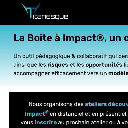
Passer
au
contenu
La Boite à Impact
®, un o
Un outil pédagogique & collaboratif qui pe
ainsi que
les
risques
et les
opportunités
l
accompagner efficacement vers un
modèle
Nous organisons des
ateliers découv
®
Impact
en distanciel et en présentiel
vous
inscrire
au prochain atelier ou à v