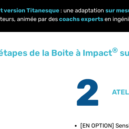
ct version Titanesque
: une adaptation
sur mes
cteurs, animée par des
coachs experts
en ingéni
®
étapes de la Boite à Impact
su
E
ATEL
[EN OPTION] Sensi