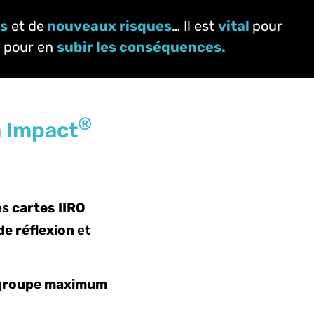
fs
et de
nouveaux risques
… Il est
vital
pour
pour en
subir les conséquences.
®
à Impact
es
cartes IIRO
de réflexion
et
r groupe maximum