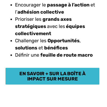
Encourager le
passage à l’action
et
l’
adhésion collective
Prioriser les
grands axes
stratégiques
avec les
équipes
collectivement
Challenger les
Opportunités
,
solutions
et
bénéfices
Définir une
feuille de route macro
EN SAVOIR + SUR LA BOÎTE À
IMPACT SUR MESURE