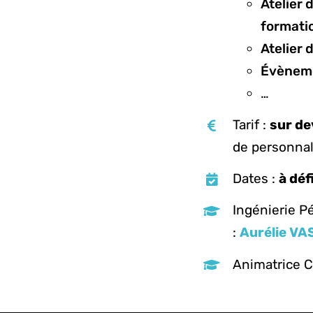
Atelier 
formati
Atelier
Évèneme
…
Tarif :
sur de
de personnali
Dates :
à déf
Ingénierie P
:
Aurélie VA
Animatrice Co