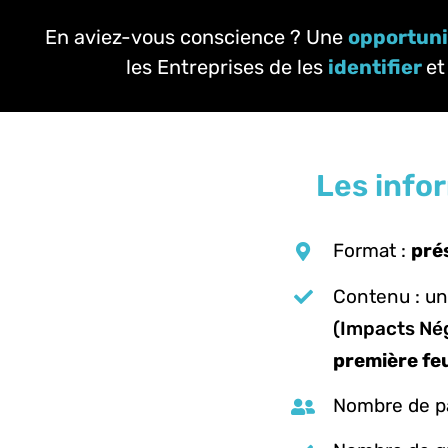
En aviez-vous conscience ? Une
opportuni
les Entreprises de les
identifier
et
Les info
Format :
prés
Contenu : un
(Impacts Nég
première feu
Nombre de pa