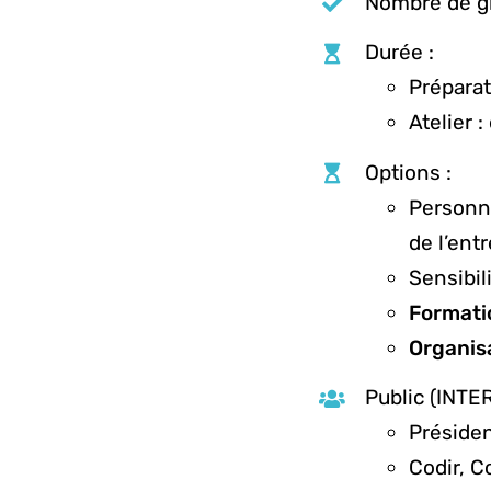
Nombre de g
Durée :
Préparat
Atelier :
Options :
Personna
de l’ent
Sensibili
Formati
Organis
Public (INTER
Présiden
Codir, 