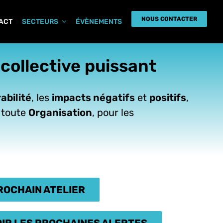
NOUS CONTACTER
PACT
SECTEURS
ÉVÈNEMENTS
e collective puissant
abilité
, les
impacts négatifs
et
positifs
,
 toute
Organisation
, pour les
PROCHAIN ATELIER
IR LES PROCHAINES ALERTES