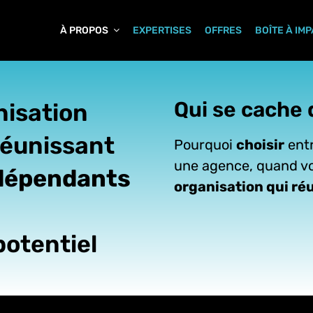
À PROPOS
EXPERTISES
OFFRES
BOÎTE À IM
Qui se cache 
nisation
réunissant
Pourquoi
choisir
entr
une agence, quand vo
ndépendants
organisation qui réu
potentiel