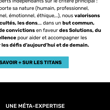
erts indépendants sur le critère principal :
porte sa nature (humain, professionnel,
nnel, émotionnel, éthique,..), nous
valorisons
acultés, les dons
,… dans un
but commun,
 de convictions
en faveur
des Solutions, du
ellence
pour aider et accompagner les
 les défis d’aujourd’hui et de demain.
SAVOIR + SUR LES TITANS
UNE MÉTA-EXPERTISE