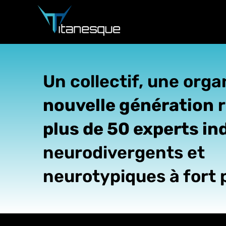
Passer
au
contenu
Un collectif, une orga
nouvelle génération
plus de 50 experts i
neurodivergents et
neurotypiques à fort 