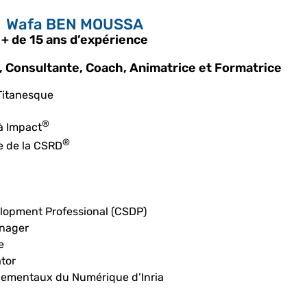
Wafa BEN MOUSSA
+ de 15 ans d’expérience
, Consultante, Coach, Animatrice et Formatrice
 Titanesque
®
 à Impact
®
e de la CSRD
elopment Professional (CSDP)
anager
e
ator
nnementaux du Numérique d’Inria