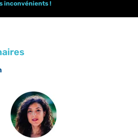
s inconvénients !
naires
n