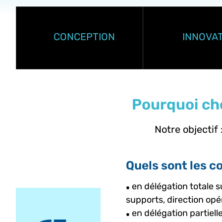
CONCEPTION
INNOVA
Pourquoi cho
Notre objectif 
Quels sont les c
en délégation totale 
●
supports, direction opé
en délégation partiell
●