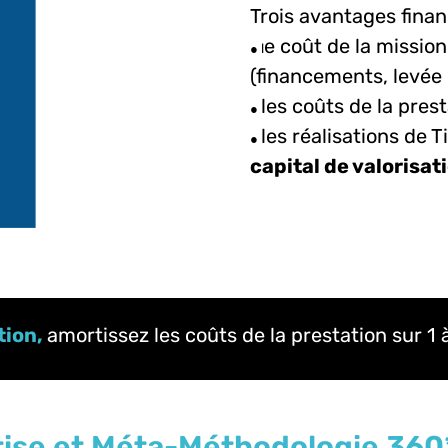
Trois avantages finan
e coût de la missio
● l
(financements, levée
les coûts de la pres
●
les réalisations de 
●
capital de valorisat
tion,
amortissez les coûts de la prestation sur 1 
ise et Méta-Méthodologie 360