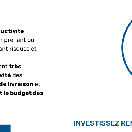
ductivité
en prenant ou
ant risques et
ent
très
vité
des
de livraison
et
t le budget des
INVESTISSEZ R