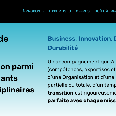
À PROPOS
EXPERTISES
OFFRES
BOÎTE À IM
de
Business, Innovation, 
Durabilité
Un accompagnement qui s’
ion parmi
(compétences, expertises e
dants
d’une Organisation et d’une 
partielle ou totale, d’un tem
iplinaires
transition
est rigoureuseme
parfaite avec chaque missi