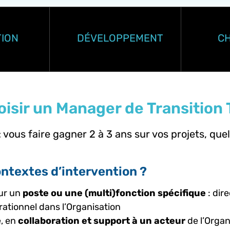
TION
DÉVELOPPEMENT
C
isir un Manager de Transition
: vous faire gagner 2 à 3 ans sur vos projets, quels
ontextes d’intervention ?
sur un
poste ou une (multi)fonction spécifique
: dir
rationnel dans l’Organisation
e, en
collaboration et support à un acteur
de l’Organ