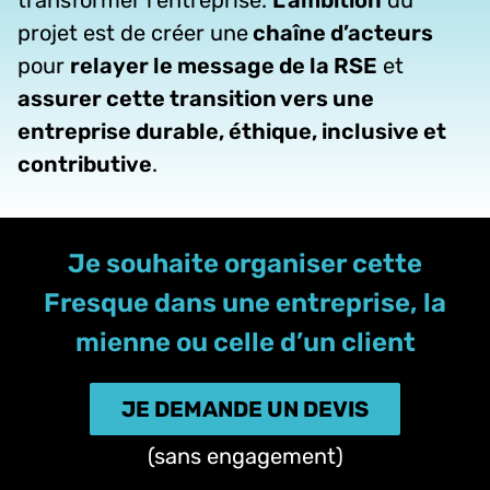
transformer l’entreprise
.
L’ambition
du
projet est de créer une
chaîne d’acteurs
pour
relayer le message de la RSE
et
assurer cette transition vers une
entreprise durable, éthique, inclusive et
contributive
.
Je souhaite organiser cette
Fresque dans une entreprise, la
mienne ou celle d’un client
JE DEMANDE UN DEVIS
(sans engagement)