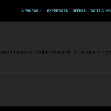
À PROPOS
EXPERTISES
OFFRES
BOÎTE À IM
s paradoxes et incohérences vis-à-vis des princi